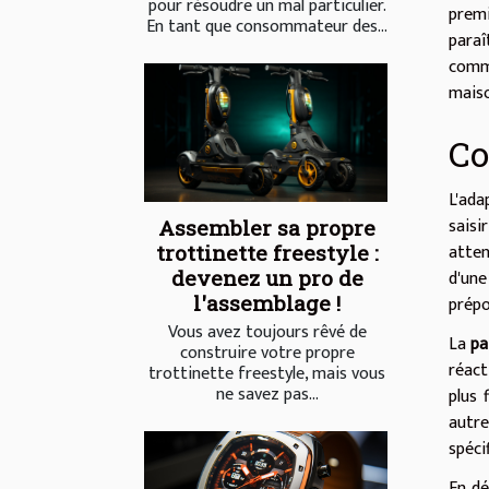
pour résoudre un mal particulier.
premi
En tant que consommateur des...
paraî
comme
mais
Co
L'ada
saisi
Assembler sa propre
atte
trottinette freestyle :
d'un
devenez un pro de
l'assemblage !
prépo
Vous avez toujours rêvé de
La
pa
construire votre propre
réact
trottinette freestyle, mais vous
ne savez pas...
plus 
autre
spéci
En dé