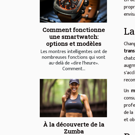
propr
envis
La
Comment fonctionne
une smartwatch:
Chang
options et modèles
trans
Les montres intelligentes ont de
nombreuses fonctions qui vont
chato
au-delà de «dire l'heure».
augme
Comment...
s'acc
recom
Un
m
consu
profe
de la
et ob
À la découverte de la
Zumba