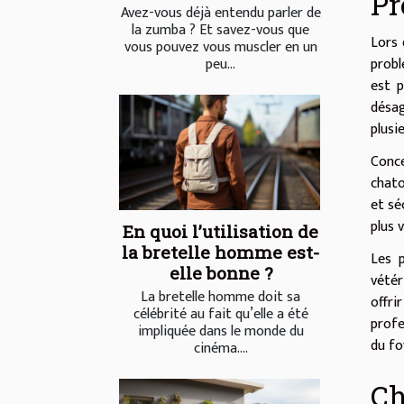
Pr
Avez-vous déjà entendu parler de
la zumba ? Et savez-vous que
Lors 
vous pouvez vous muscler en un
probl
peu...
est p
désag
plusi
Conce
chato
et sé
plus 
En quoi l’utilisation de
la bretelle homme est-
Les p
elle bonne ?
vétér
La bretelle homme doit sa
offri
célébrité au fait qu’elle a été
profe
impliquée dans le monde du
du fo
cinéma....
Ch