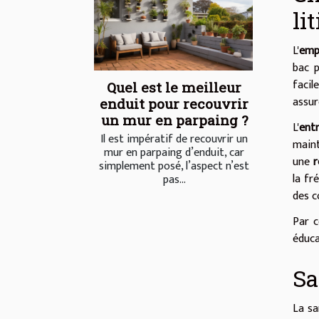
li
L'
emp
bac p
facil
Quel est le meilleur
assur
enduit pour recouvrir
un mur en parpaing ?
L'
ent
Il est impératif de recouvrir un
main
mur en parpaing d’enduit, car
une
r
simplement posé, l’aspect n’est
la fr
pas...
des c
Par c
éduca
Sa
La sa