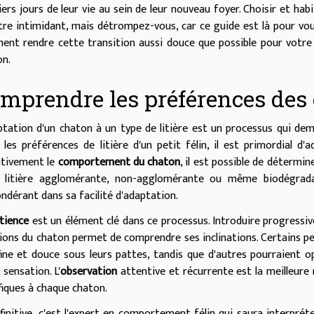
ers jours de leur vie au sein de leur nouveau foyer. Choisir et ha
tre intimidant, mais détrompez-vous, car ce guide est là pour vou
nt rendre cette transition aussi douce que possible pour votre 
on.
mprendre les préférences des
ptation d'un chaton à un type de litière est un processus qui dem
r les préférences de litière d'un petit félin, il est primordial
ntivement le
comportement du chaton
, il est possible de détermin
e litière agglomérante, non-agglomérante ou même biodégrada
ndérant dans sa facilité d'adaptation.
tience
est un élément clé dans ce processus. Introduire progressiv
ions du chaton permet de comprendre ses inclinations. Certains p
fine et douce sous leurs pattes, tandis que d'autres pourraient o
 sensation. L'
observation
attentive et récurrente est la meilleure 
fiques à chaque chaton.
finitive, c'est l'expert en comportement félin qui saura interpré