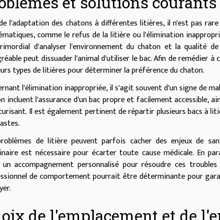
oblèmes et solutions courants
de l'adaptation des chatons à différentes litières, il n'est pas r
ématiques, comme le refus de la litière ou l'élimination inapproprié
rimordial d'analyser l'environnement du chaton et la qualité de
réable peut dissuader l'animal d'utiliser le bac. Afin de remédier
eurs types de litières pour déterminer la préférence du chaton.
rnant l'élimination inappropriée, il s'agit souvent d'un signe de mal
n incluent l'assurance d'un bac propre et facilement accessible, a
curisant. Il est également pertinent de répartir plusieurs bacs à lit
vastes.
roblèmes de litière peuvent parfois cacher des enjeux de san
inaire est nécessaire pour écarter toute cause médicale. En para
r un accompagnement personnalisé pour résoudre ces troubles 
ssionnel de comportement pourrait être déterminante pour garant
yer.
oix de l'emplacement et de l'e