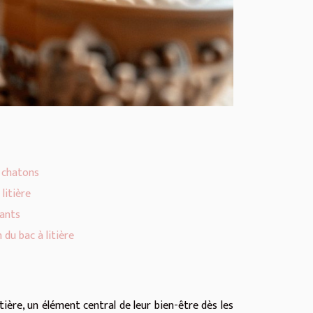
 chatons
litière
rants
 du bac à litière
ière, un élément central de leur bien-être dès les