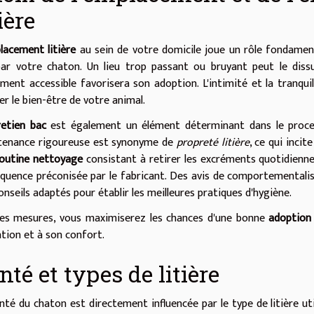
tière
lacement litière
au sein de votre domicile joue un rôle fondamenta
ar votre chaton. Un lieu trop passant ou bruyant peut le diss
ement accessible favorisera son adoption. L'intimité et la tranqu
er le bien-être de votre animal.
retien bac
est également un élément déterminant dans le process
tenance rigoureuse est synonyme de
propreté litière
, ce qui incit
outine nettoyage
consistant à retirer les excréments quotidienn
équence préconisée par le fabricant. Des avis de comportementalis
onseils adaptés pour établir les meilleures pratiques d'hygiène.
es mesures, vous maximiserez les chances d'une bonne
adoption 
tion et à son confort.
nté et types de litière
nté du chaton est directement influencée par le type de litière util