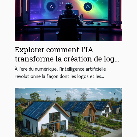
Explorer comment l'IA
transforme la création de logos
et d'images
À l’ère du numérique, l’intelligence artificielle
révolutionne la façon dont les logos et les...