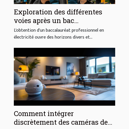
Exploration des différentes
voies après un bac
professionnel en électricité
L'obtention d'un baccalauréat professionnel en
électricité ouvre des horizons divers et...
Comment intégrer
discrètement des caméras de