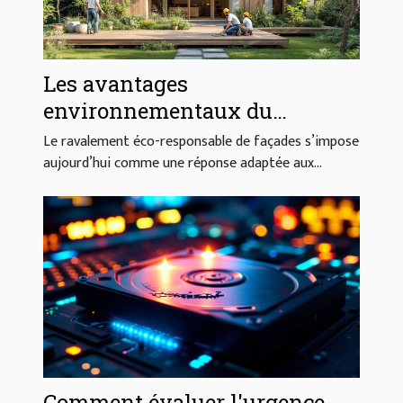
Les avantages
environnementaux du
ravalement éco-responsable de
Le ravalement éco-responsable de façades s’impose
façades
aujourd’hui comme une réponse adaptée aux...
Comment évaluer l'urgence