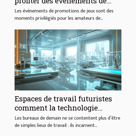
profiter des événements de
promotions de jeux
Les événements de promotions de jeux sont des
moments privilégiés pour les amateurs de...
Espaces de travail futuristes
comment la technologie
redéfinit les bureaux en 2023
Les bureaux de demain ne se contentent plus d’être
de simples lieux de travail : ils incarnent...