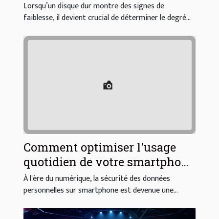
disque dur ?
Lorsqu’un disque dur montre des signes de
faiblesse, il devient crucial de déterminer le degré...
Comment optimiser l'usage
quotidien de votre smartphone
pour plus de sécurité?
À l'ère du numérique, la sécurité des données
personnelles sur smartphone est devenue une...