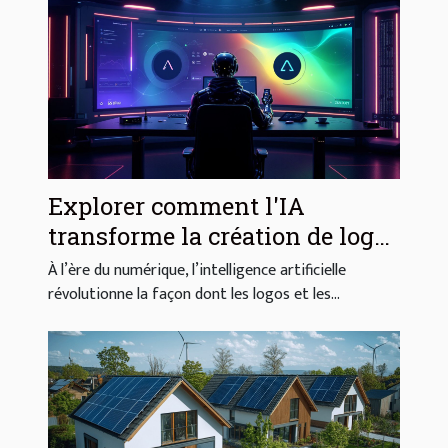
Explorer comment l'IA
transforme la création de logos
et d'images
À l’ère du numérique, l’intelligence artificielle
révolutionne la façon dont les logos et les...