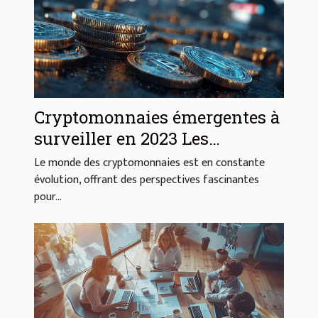
Cryptomonnaies émergentes à
surveiller en 2023 Les
opportunités de niche pour les
Le monde des cryptomonnaies est en constante
investisseurs audacieux
évolution, offrant des perspectives fascinantes
pour...