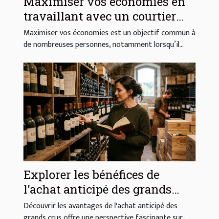
Maximiser vos économies en
travaillant avec un courtier
expérimenté
Maximiser vos économies est un objectif commun à
de nombreuses personnes, notamment lorsqu’il...
Explorer les bénéfices de
l'achat anticipé des grands
crus
Découvrir les avantages de l'achat anticipé des
grands crus offre une perspective fascinante sur...