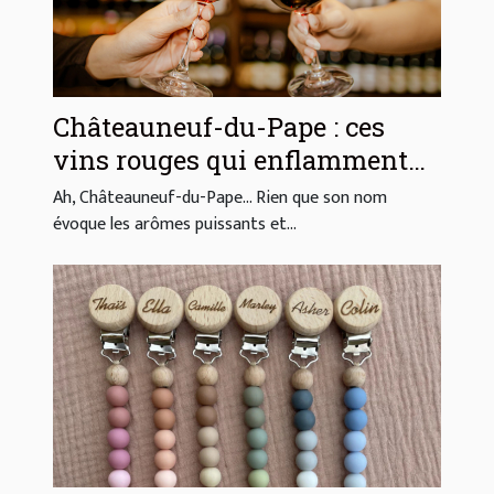
Châteauneuf-du-Pape : ces
vins rouges qui enflamment
les palais du monde entier
Ah, Châteauneuf-du-Pape… Rien que son nom
évoque les arômes puissants et...