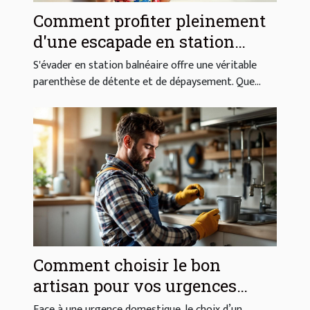
Comment profiter pleinement
d'une escapade en station
balnéaire ?
S'évader en station balnéaire offre une véritable
parenthèse de détente et de dépaysement. Que...
Comment choisir le bon
artisan pour vos urgences
domestiques ?
Face à une urgence domestique, le choix d’un