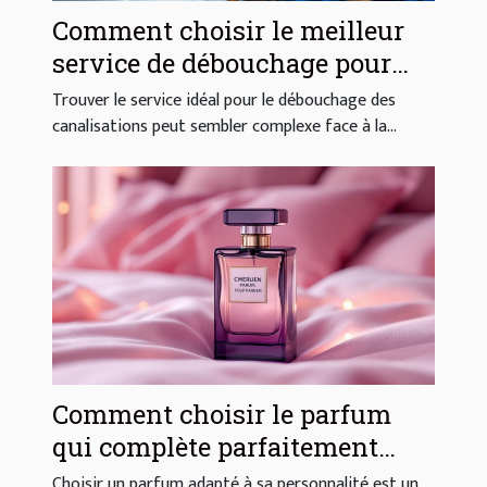
Comment choisir le meilleur
service de débouchage pour
vos canalisations ?
Trouver le service idéal pour le débouchage des
canalisations peut sembler complexe face à la...
Comment choisir le parfum
qui complète parfaitement
votre style ?
Choisir un parfum adapté à sa personnalité est un