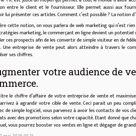
, le TIC est juste un moyen qui permet à tout le monde d’avoir accè
ion entre le client et le fournisseur. Elle permet aussi aux fou
ir lui présenter ces articles. Comment c’est possible ? La notion 
ère cette notion, on vous parlera de web marketing qui n’est rien
tratégies marketing, le commerçant en ligne devient un potentiel ve
er ces prospects afin de les convertir de simple visiteur en de fidèl
. Une entreprise de vente peut alors atteindre à travers le co
lser ses chiffres.
gmenter votre audience de vent
mmerce.
itre le chiffre d’affaire de votre entreprise de vente et maximise
arrivez à agrandir votre cible de vente. Ceci parait un peu comp
ec de simple logiciel, vous parvenez à avoir les contacts de vos cli
ats avec des promotions selon votre capacité. Etant donné que chaq
uel, vous pourrez booster vos ventes en ligne et dégager de gran