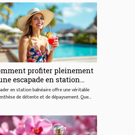
mment profiter pleinement
une escapade en station
lnéaire ?
vader en station balnéaire offre une véritable
enthèse de détente et de dépaysement. Que...