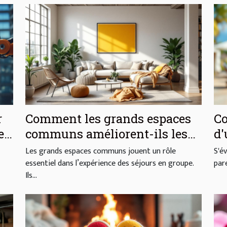
r
Comment les grands espaces
Co
es
communs améliorent-ils les
d'
séjours en groupe ?
ba
Les grands espaces communs jouent un rôle
S'é
essentiel dans l’expérience des séjours en groupe.
par
Ils...