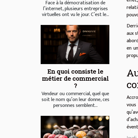
effet
Face à la démocratisation de
relat
l’internet, plusieurs entreprises
virtuelles ont vu le jour. C’est le...
pouvo
Derri
aux s
abord
en un
propu
Au
En quoi consiste le
métier de commercial
co
?
Vendeur ou commercial, quel que
Accro
soit le nom qu’on leur donne, ces
vous 
personnes semblent...
qu’av
d’ach
évent