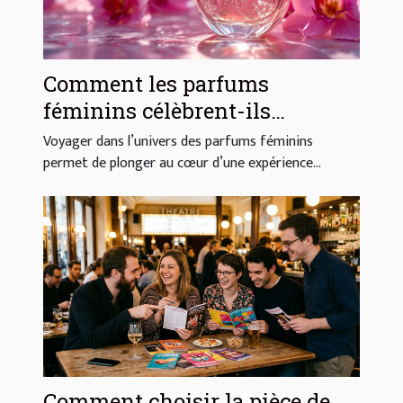
Comment les parfums
féminins célèbrent-ils
l'élégance et la sensualité ?
Voyager dans l’univers des parfums féminins
permet de plonger au cœur d’une expérience...
Comment choisir la pièce de