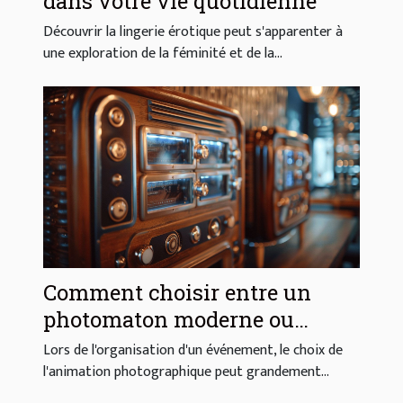
dans votre vie quotidienne
Découvrir la lingerie érotique peut s'apparenter à
une exploration de la féminité et de la...
Comment choisir entre un
photomaton moderne ou
vintage pour votre événement
Lors de l'organisation d'un événement, le choix de
l'animation photographique peut grandement...