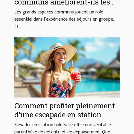
communs améliorent-ils les
séjours en groupe ?
Les grands espaces communs jouent un rôle
essentiel dans l’expérience des séjours en groupe.
Ils...
Comment profiter pleinement
d'une escapade en station
balnéaire ?
S'évader en station balnéaire offre une véritable
parenthèse de détente et de dépaysement. Que...