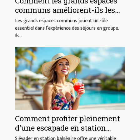
Comment les grands espaces
communs améliorent-ils les
séjours en groupe ?
Les grands espaces communs jouent un rôle
essentiel dans l’expérience des séjours en groupe.
Ils...
Comment profiter pleinement
d'une escapade en station
balnéaire ?
S'évader en station balnéaire offre une véritable