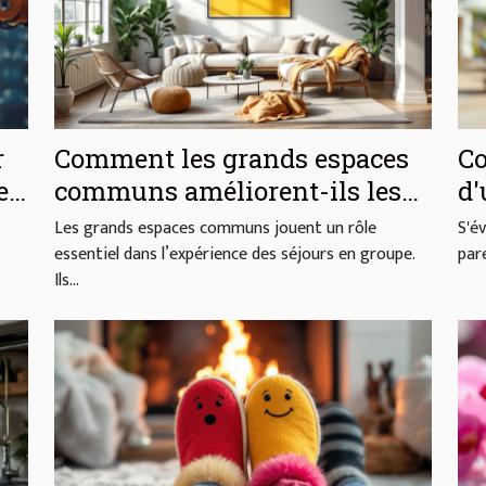
r
Comment les grands espaces
Co
es
communs améliorent-ils les
d'
séjours en groupe ?
ba
Les grands espaces communs jouent un rôle
S'é
essentiel dans l’expérience des séjours en groupe.
par
Ils...