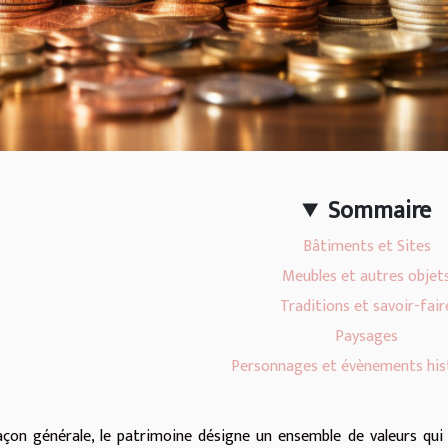
Sommaire
Bâtiments et Sites
Meubles et autres objet
Traditions et savoir-fair
Paysages
Personnages et évènements his
çon générale, le patrimoine désigne un ensemble de valeurs qu