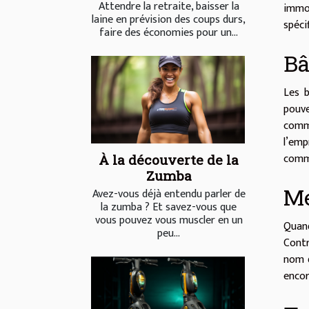
Attendre la retraite, baisser la
immob
laine en prévision des coups durs,
spéci
faire des économies pour un...
Bâ
Les b
pouve
comm
l’emp
comm
À la découverte de la
Zumba
Me
Avez-vous déjà entendu parler de
la zumba ? Et savez-vous que
vous pouvez vous muscler en un
Quand
peu...
Contr
nom d
encor