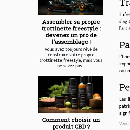
Tr
Il n’
s’agi
Assembler sa propre
l’art
trottinette freestyle :
devenez un pro de
l'assemblage !
Pa
Vous avez toujours rêvé de
construire votre propre
L’hom
trottinette freestyle, mais vous
impor
ne savez pas...
ou un
Pe
Les l
patri
signif
Comment choisir un
Vendr
produit CBD ?